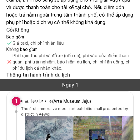
và được thanh toán cho tài xế tại chỗ. Nếu điểm đón
hoặc trả nằm ngoài trung tâm thành phố, có thể áp dụng
phụ phí hoặc dịch vụ có thể không khả dụng.
Có/Không
Bao gồm
Giá taxi, chi phí nhiên liệu
Không bao gồm
Phí trạm thu phí và đỗ xe (nếu có), phí vào cửa điểm tham
quan, phí trải nghiệm, bảo hiểm du lịch, chi phí ăn uống, chi
phí du lịch cá nhân khác.
Thông tin hành trình du lịch
Ngày 1
1
아르떼뮤지엄 제주(Arte Museum Jeju)
The first immersive media art exhibition hall presented by
district in Aewol