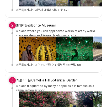
제주특별자치도 제주시 애월읍 어림비로 478
2
본태박물관(Bonte Museum)
A place where you can appreciate works of art by world-
class masters and Korean traditional crafts
제주특별자치도 서귀포시 안덕면 산록남로762번길 69
3
카멜리아힐(Camellia Hill Botanical Garden)
A place frequented by many people as it is famous as a
camellia flower spot