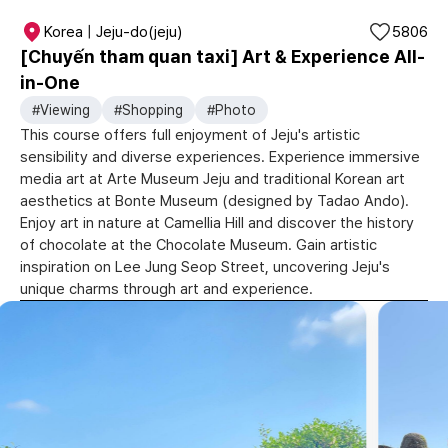
Korea | Jeju-do(jeju)
5806
[Chuyến tham quan taxi] Art & Experience All-
in-One
#Viewing
#Shopping
#Photo
This course offers full enjoyment of Jeju's artistic
sensibility and diverse experiences. Experience immersive
media art at Arte Museum Jeju and traditional Korean art
aesthetics at Bonte Museum (designed by Tadao Ando).
Enjoy art in nature at Camellia Hill and discover the history
of chocolate at the Chocolate Museum. Gain artistic
inspiration on Lee Jung Seop Street, uncovering Jeju's
unique charms through art and experience.