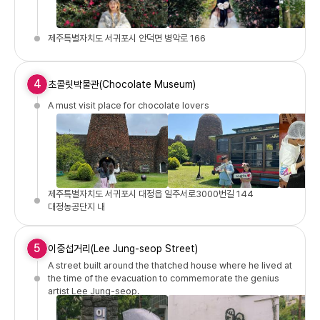
제주특별자치도 서귀포시 안덕면 병악로 166
4
초콜릿박물관(Chocolate Museum)
A must visit place for chocolate lovers
제주특별자치도 서귀포시 대정읍 일주서로3000번길 144
대정농공단지 내
5
이중섭거리(Lee Jung-seop Street)
A street built around the thatched house where he lived at
the time of the evacuation to commemorate the genius
artist Lee Jung-seop.