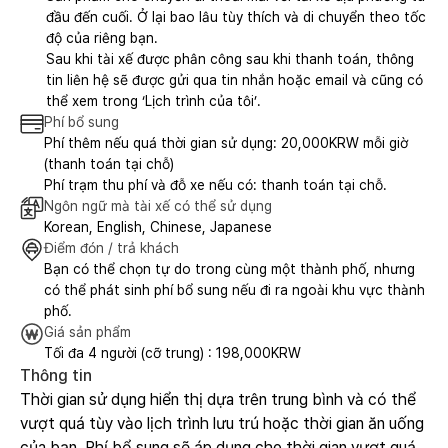
đầu đến cuối. Ở lại bao lâu tùy thích và di chuyển theo tốc
độ của riêng bạn.
Sau khi tài xế được phân công sau khi thanh toán, thông
tin liên hệ sẽ được gửi qua tin nhắn hoặc email và cũng có
thể xem trong ‘Lịch trình của tôi’.
Phí bổ sung
Phí thêm nếu quá thời gian sử dụng: 20,000KRW mỗi giờ
(thanh toán tại chỗ)
Phí trạm thu phí và đỗ xe nếu có: thanh toán tại chỗ.
Ngôn ngữ mà tài xế có thể sử dụng
Korean, English, Chinese, Japanese
Điểm đón / trả khách
Bạn có thể chọn tự do trong cùng một thành phố, nhưng
có thể phát sinh phí bổ sung nếu đi ra ngoài khu vực thành
phố.
Giá sản phẩm
Tối đa 4 người (cỡ trung) : 198,000KRW
Thông tin
Thời gian sử dụng hiển thị dựa trên trung bình và có thể
vượt quá tùy vào lịch trình lưu trú hoặc thời gian ăn uống
của bạn. Phí bổ sung sẽ áp dụng cho thời gian vượt quá