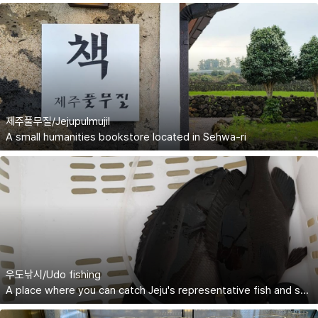
제주풀무질/Jejupulmujil
A small humanities bookstore located in Sehwa-ri
우도낚시/Udo fishing
A place where you can catch Jeju's representative fish and see the sea of ​​Jeju