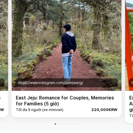
https://www.instagram.com/ddoljeong/
s
East Jeju: Romance for Couples, Memories
E
for Families (5 giờ)
A
g
RW
Tối đa 9 người (xe minivan)
220,000KRW
Tố