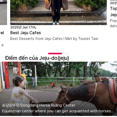
2025
Top
Jej
Popu
dat
2025년 Jun 17th,
Best Jeju Cafes
el
Best Desserts from Jeju Cafes I Met by Tourist Taxi
 a
Điểm đến của Jeju-do(jeju)
송당승마장/Songdang Horse Riding Center
Equestrian center where you can get acquainted with horses located in Songdang-ri