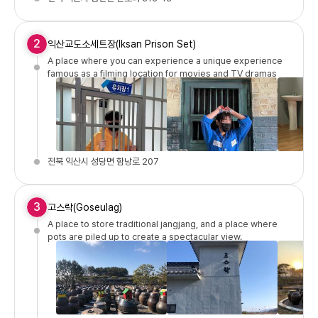
2
익산교도소세트장(Iksan Prison Set)
A place where you can experience a unique experience
famous as a filming location for movies and TV dramas
전북 익산시 성당면 함낭로 207
3
고스락(Goseulag)
A place to store traditional jangjang, and a place where
pots are piled up to create a spectacular view.