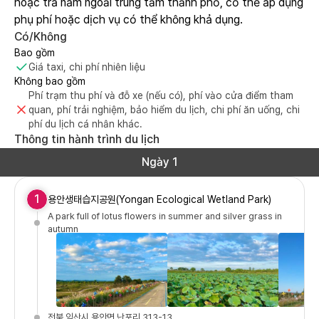
hoặc trả nằm ngoài trung tâm thành phố, có thể áp dụng
phụ phí hoặc dịch vụ có thể không khả dụng.
Có/Không
Bao gồm
Giá taxi, chi phí nhiên liệu
Không bao gồm
Phí trạm thu phí và đỗ xe (nếu có), phí vào cửa điểm tham
quan, phí trải nghiệm, bảo hiểm du lịch, chi phí ăn uống, chi
phí du lịch cá nhân khác.
Thông tin hành trình du lịch
Ngày 1
1
용안생태습지공원(Yongan Ecological Wetland Park)
A park full of lotus flowers in summer and silver grass in
autumn
전북 익산시 용안면 난포리 313-13