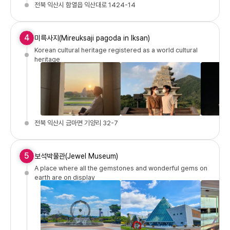
전북 익산시 함열읍 익산대로 1424-14
4
미륵사지(Mireuksaji pagoda in Iksan)
Korean cultural heritage registered as a world cultural
heritage
전북 익산시 금마면 기양리 32-7
5
보석박물관(Jewel Museum)
A place where all the gemstones and wonderful gems on
earth are on display