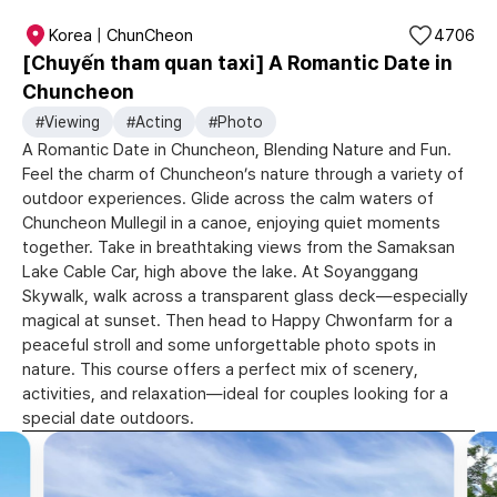
Korea | ChunCheon
4706
[Chuyến tham quan taxi] A Romantic Date in
Chuncheon
#Viewing
#Acting
#Photo
A Romantic Date in Chuncheon, Blending Nature and Fun.
Feel the charm of Chuncheon’s nature through a variety of
outdoor experiences. Glide across the calm waters of
Chuncheon Mullegil in a canoe, enjoying quiet moments
together. Take in breathtaking views from the Samaksan
Lake Cable Car, high above the lake. At Soyanggang
Skywalk, walk across a transparent glass deck—especially
magical at sunset. Then head to Happy Chwonfarm for a
peaceful stroll and some unforgettable photo spots in
nature. This course offers a perfect mix of scenery,
activities, and relaxation—ideal for couples looking for a
special date outdoors.