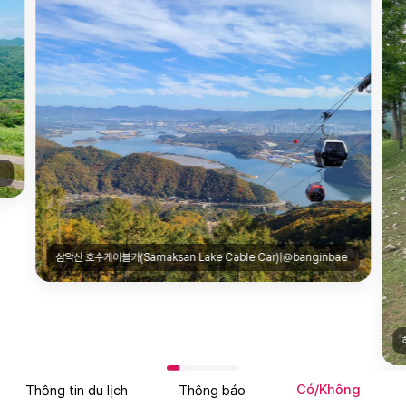
삼악산 호수케이블카(Samaksan Lake Cable Car)|@banginbae
Có/Không
Thông tin du lịch
Thông báo