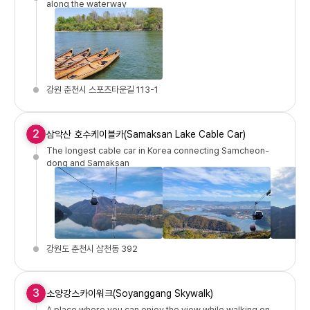
along the waterway
강원 춘천시 스포츠타운길 113-1
2
삼악산 호수케이블카(Samaksan Lake Cable Car)
The longest cable car in Korea connecting Samcheon-
dong and Samaksan
강원도 춘천시 삼천동 392
3
소양강스카이워크(Soyanggang Skywalk)
A place where you can enjoy the view while walking on