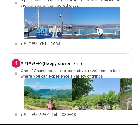
the transparent tempered glass
강원 춘천시 영서로 2663
4
해피초원목장(Happy chwonfarm)
One of Chuncheon's representative travel destinations
where you can experience a variety of things
강원 춘천시 사북면 춘화로 330-48