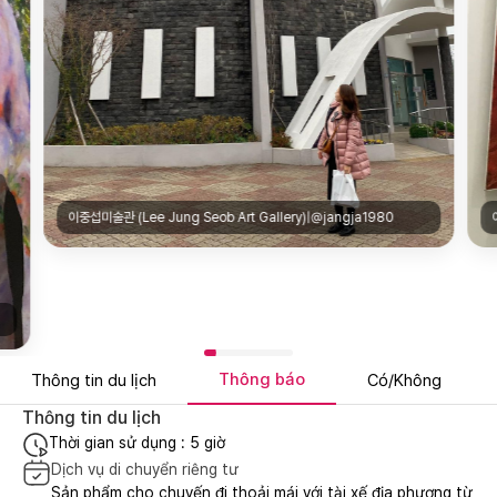
eob Art Gallery)|@jangja1980
이중섭미술관 (Lee Jung Seob Art Ga
Thông báo
Thông tin du lịch
Có/Không
Thông tin du lịch
Thời gian sử dụng : 5 giờ
Dịch vụ di chuyển riêng tư
Sản phẩm cho chuyến đi thoải mái với tài xế địa phương từ