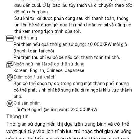
đầu đến cuối. Ở lại bao lâu tùy thích và di chuyển theo tốc
độ của riêng bạn.
Sau khi tài xế được phân công sau khi thanh toán, thông
tin liên hệ sẽ được gửi qua tin nhắn hoặc email và cũng có
thể xem trong ‘Lịch trình của tôi’.
Phí bổ sung
Phí thêm nếu quá thời gian sử dụng: 40,000KRW mỗi giờ
(thanh toán tại chỗ)
Phí trạm thu phí và đỗ xe nếu có: thanh toán tại chỗ.
Ngôn ngữ mà tài xế có thể sử dụng
Korean, English, Chinese, Japanese
Điểm đón / trả khách
Bạn có thể chọn tự do trong cùng một thành phố, nhưng
có thể phát sinh phí bổ sung nếu đi ra ngoài khu vực thành
phố.
Giá sản phẩm
Tối đa 9 người (xe minivan) : 220,000KRW
Thông tin
Thời gian sử dụng hiển thị dựa trên trung bình và có thể
vượt quá tùy vào lịch trình lưu trú hoặc thời gian ăn uống
của bạn. Phí bổ sung sẽ áp dụng cho thời gian vượt quá