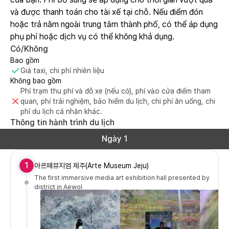
và được thanh toán cho tài xế tại chỗ. Nếu điểm đón
hoặc trả nằm ngoài trung tâm thành phố, có thể áp dụng
phụ phí hoặc dịch vụ có thể không khả dụng.
Có/Không
Bao gồm
Giá taxi, chi phí nhiên liệu
Không bao gồm
Phí trạm thu phí và đỗ xe (nếu có), phí vào cửa điểm tham
quan, phí trải nghiệm, bảo hiểm du lịch, chi phí ăn uống, chi
phí du lịch cá nhân khác.
Thông tin hành trình du lịch
Ngày 1
1
아르떼뮤지엄 제주(Arte Museum Jeju)
The first immersive media art exhibition hall presented by
district in Aewol