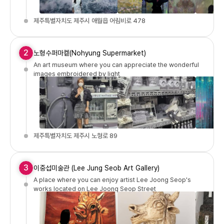
제주특별자치도 제주시 애월읍 어림비로 478
2
노형수퍼마켙(Nohyung Supermarket)
An art museum where you can appreciate the wonderful
images embroidered by light
제주특별자치도 제주시 노형로 89
3
이중섭미술관 (Lee Jung Seob Art Gallery)
A place where you can enjoy artist Lee Joong Seop's
works located on Lee Joong Seop Street